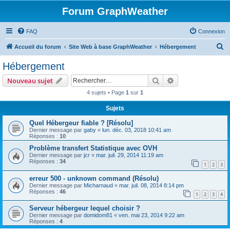
Forum GraphWeather
FAQ
Connexion
R
Accueil du forum
Site Web à base GraphWeather
Hébergement
e
Hébergement
c
Rechercher
Recherche avanc
Nouveau sujet
h
4 sujets • Page
1
sur
1
e
Sujets
r
c
Quel Hébergeur fiable ? [Résolu]
Dernier message par
gaby
«
lun. déc. 03, 2018 10:41 am
h
Réponses :
10
e
Problème transfert Statistique avec OVH
Dernier message par
jcr
«
mar. juil. 29, 2014 11:19 am
r
Réponses :
34
1
2
3
erreur 500 - unknown command (Résolu)
Dernier message par
Micharnaud
«
mar. juil. 08, 2014 8:14 pm
Réponses :
46
1
2
3
4
Serveur hébergeur lequel choisir ?
Dernier message par
domidom81
«
ven. mai 23, 2014 9:22 am
Réponses :
4