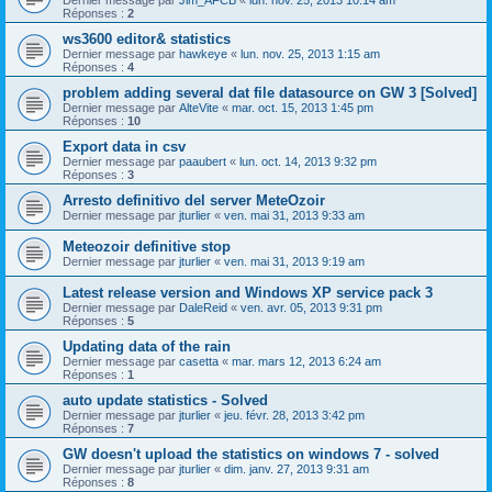
Réponses :
2
ws3600 editor& statistics
Dernier message par
hawkeye
«
lun. nov. 25, 2013 1:15 am
Réponses :
4
problem adding several dat file datasource on GW 3 [Solved]
Dernier message par
AlteVite
«
mar. oct. 15, 2013 1:45 pm
Réponses :
10
Export data in csv
Dernier message par
paaubert
«
lun. oct. 14, 2013 9:32 pm
Réponses :
3
Arresto definitivo del server MeteOzoir
Dernier message par
jturlier
«
ven. mai 31, 2013 9:33 am
Meteozoir definitive stop
Dernier message par
jturlier
«
ven. mai 31, 2013 9:19 am
Latest release version and Windows XP service pack 3
Dernier message par
DaleReid
«
ven. avr. 05, 2013 9:31 pm
Réponses :
5
Updating data of the rain
Dernier message par
casetta
«
mar. mars 12, 2013 6:24 am
Réponses :
1
auto update statistics - Solved
Dernier message par
jturlier
«
jeu. févr. 28, 2013 3:42 pm
Réponses :
7
GW doesn't upload the statistics on windows 7 - solved
Dernier message par
jturlier
«
dim. janv. 27, 2013 9:31 am
Réponses :
8