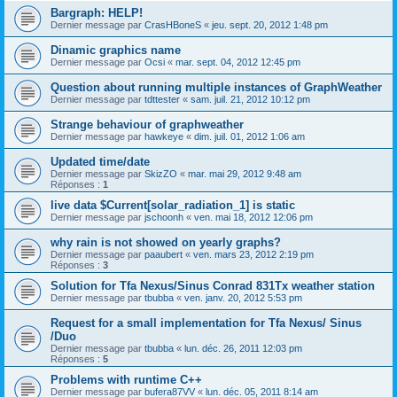
Bargraph: HELP!
Dernier message par
CrasHBoneS
«
jeu. sept. 20, 2012 1:48 pm
Dinamic graphics name
Dernier message par
Ocsi
«
mar. sept. 04, 2012 12:45 pm
Question about running multiple instances of GraphWeather
Dernier message par
tdttester
«
sam. juil. 21, 2012 10:12 pm
Strange behaviour of graphweather
Dernier message par
hawkeye
«
dim. juil. 01, 2012 1:06 am
Updated time/date
Dernier message par
SkizZO
«
mar. mai 29, 2012 9:48 am
Réponses :
1
live data $Current[solar_radiation_1] is static
Dernier message par
jschoonh
«
ven. mai 18, 2012 12:06 pm
why rain is not showed on yearly graphs?
Dernier message par
paaubert
«
ven. mars 23, 2012 2:19 pm
Réponses :
3
Solution for Tfa Nexus/Sinus Conrad 831Tx weather station
Dernier message par
tbubba
«
ven. janv. 20, 2012 5:53 pm
Request for a small implementation for Tfa Nexus/ Sinus
/Duo
Dernier message par
tbubba
«
lun. déc. 26, 2011 12:03 pm
Réponses :
5
Problems with runtime C++
Dernier message par
bufera87VV
«
lun. déc. 05, 2011 8:14 am