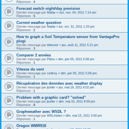
Réponses :
4
Forecast switch night/day prevision
Dernier message par
Mattia
«
ven. nov. 04, 2011 7:14 am
Réponses :
5
Current weather question
Dernier message par
Mattia
«
lun. oct. 31, 2011 1:33 pm
Réponses :
2
How to graph a Soil Temperature sensor from VantagePro
plugi
Dernier message par
tdttester
«
jeu. août 11, 2011 5:21 pm
Réponses :
3
Comparer 2 années
Dernier message par
Pidou
«
dim. juin 05, 2011 5:58 pm
Réponses :
1
Vitesse du vent
Dernier message par
cedkny
«
dim. juin 05, 2011 5:58 pm
Réponses :
1
Récupération des données avec weather display
Dernier message par
jturlier
«
jeu. mai 19, 2011 6:02 pm
Réponses :
1
Problem with a graphic card? "solved"
Dernier message par
jturlier
«
dim. mai 15, 2011 8:59 pm
Réponses :
8
Graphweather avec WSDL ?
Dernier message par
WSLmeteo
«
dim. mai 15, 2011 3:00 pm
Réponses :
1
Oregon WMR918