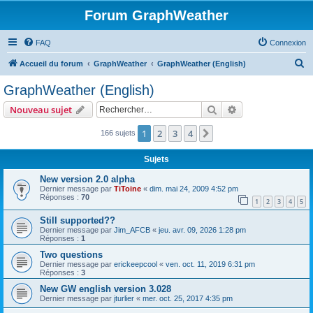
Forum GraphWeather
FAQ
Connexion
R
Accueil du forum
GraphWeather
GraphWeather (English)
e
GraphWeather (English)
c
Rechercher
Recherche avanc
Nouveau sujet
h
e
1
2
3
4
Suivant
166 sujets
r
Sujets
c
New version 2.0 alpha
h
Dernier message par
TiToine
«
dim. mai 24, 2009 4:52 pm
Réponses :
70
e
1
2
3
4
5
r
Still supported??
Dernier message par
Jim_AFCB
«
jeu. avr. 09, 2026 1:28 pm
Réponses :
1
Two questions
Dernier message par
erickeepcool
«
ven. oct. 11, 2019 6:31 pm
Réponses :
3
New GW english version 3.028
Dernier message par
jturlier
«
mer. oct. 25, 2017 4:35 pm