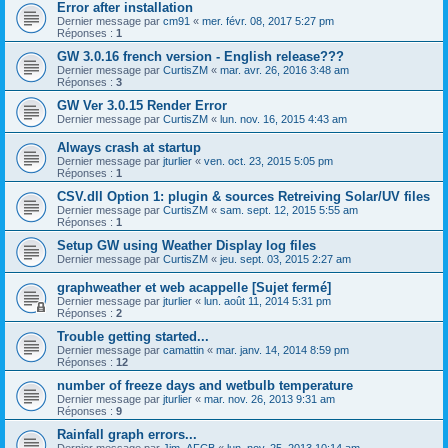
Error after installation
Dernier message par
cm91
«
mer. févr. 08, 2017 5:27 pm
Réponses :
1
GW 3.0.16 french version - English release???
Dernier message par
CurtisZM
«
mar. avr. 26, 2016 3:48 am
Réponses :
3
GW Ver 3.0.15 Render Error
Dernier message par
CurtisZM
«
lun. nov. 16, 2015 4:43 am
Always crash at startup
Dernier message par
jturlier
«
ven. oct. 23, 2015 5:05 pm
Réponses :
1
CSV.dll Option 1: plugin & sources Retreiving Solar/UV files
Dernier message par
CurtisZM
«
sam. sept. 12, 2015 5:55 am
Réponses :
1
Setup GW using Weather Display log files
Dernier message par
CurtisZM
«
jeu. sept. 03, 2015 2:27 am
graphweather et web acappelle [Sujet fermé]
Dernier message par
jturlier
«
lun. août 11, 2014 5:31 pm
Réponses :
2
Trouble getting started...
Dernier message par
camattin
«
mar. janv. 14, 2014 8:59 pm
Réponses :
12
number of freeze days and wetbulb temperature
Dernier message par
jturlier
«
mar. nov. 26, 2013 9:31 am
Réponses :
9
Rainfall graph errors...
Dernier message par
Jim_AFCB
«
lun. nov. 25, 2013 10:14 am