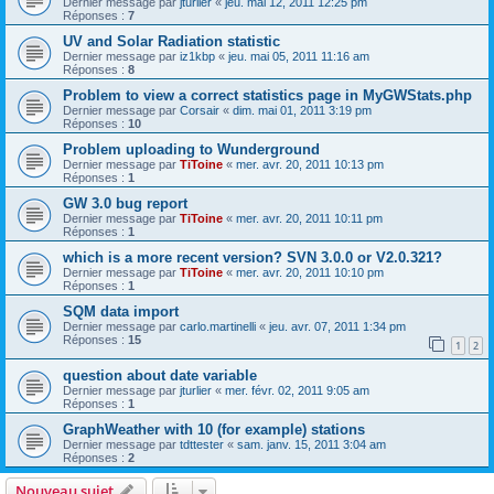
Dernier message par
jturlier
«
jeu. mai 12, 2011 12:25 pm
Réponses :
7
UV and Solar Radiation statistic
Dernier message par
iz1kbp
«
jeu. mai 05, 2011 11:16 am
Réponses :
8
Problem to view a correct statistics page in MyGWStats.php
Dernier message par
Corsair
«
dim. mai 01, 2011 3:19 pm
Réponses :
10
Problem uploading to Wunderground
Dernier message par
TiToine
«
mer. avr. 20, 2011 10:13 pm
Réponses :
1
GW 3.0 bug report
Dernier message par
TiToine
«
mer. avr. 20, 2011 10:11 pm
Réponses :
1
which is a more recent version? SVN 3.0.0 or V2.0.321?
Dernier message par
TiToine
«
mer. avr. 20, 2011 10:10 pm
Réponses :
1
SQM data import
Dernier message par
carlo.martinelli
«
jeu. avr. 07, 2011 1:34 pm
Réponses :
15
1
2
question about date variable
Dernier message par
jturlier
«
mer. févr. 02, 2011 9:05 am
Réponses :
1
GraphWeather with 10 (for example) stations
Dernier message par
tdttester
«
sam. janv. 15, 2011 3:04 am
Réponses :
2
Nouveau sujet