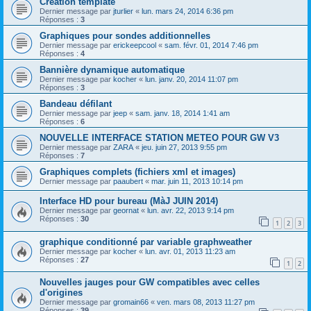
Création template
Dernier message par
jturlier
«
lun. mars 24, 2014 6:36 pm
Réponses :
3
Graphiques pour sondes additionnelles
Dernier message par
erickeepcool
«
sam. févr. 01, 2014 7:46 pm
Réponses :
4
Bannière dynamique automatique
Dernier message par
kocher
«
lun. janv. 20, 2014 11:07 pm
Réponses :
3
Bandeau défilant
Dernier message par
jeep
«
sam. janv. 18, 2014 1:41 am
Réponses :
6
NOUVELLE INTERFACE STATION METEO POUR GW V3
Dernier message par
ZARA
«
jeu. juin 27, 2013 9:55 pm
Réponses :
7
Graphiques complets (fichiers xml et images)
Dernier message par
paaubert
«
mar. juin 11, 2013 10:14 pm
Interface HD pour bureau (MàJ JUIN 2014)
Dernier message par
geornat
«
lun. avr. 22, 2013 9:14 pm
Réponses :
30
1
2
3
graphique conditionné par variable graphweather
Dernier message par
kocher
«
lun. avr. 01, 2013 11:23 am
Réponses :
27
1
2
Nouvelles jauges pour GW compatibles avec celles
d'origines
Dernier message par
gromain66
«
ven. mars 08, 2013 11:27 pm
Réponses :
39