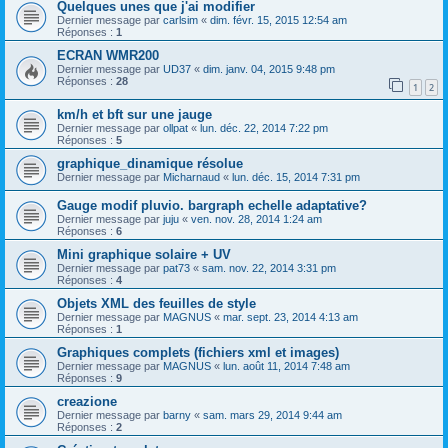
Quelques unes que j'ai modifier
Dernier message par
carlsim
«
dim. févr. 15, 2015 12:54 am
Réponses :
1
ECRAN WMR200
Dernier message par
UD37
«
dim. janv. 04, 2015 9:48 pm
Réponses :
28
1
2
km/h et bft sur une jauge
Dernier message par
ollpat
«
lun. déc. 22, 2014 7:22 pm
Réponses :
5
graphique_dinamique résolue
Dernier message par
Micharnaud
«
lun. déc. 15, 2014 7:31 pm
Gauge modif pluvio. bargraph echelle adaptative?
Dernier message par
juju
«
ven. nov. 28, 2014 1:24 am
Réponses :
6
Mini graphique solaire + UV
Dernier message par
pat73
«
sam. nov. 22, 2014 3:31 pm
Réponses :
4
Objets XML des feuilles de style
Dernier message par
MAGNUS
«
mar. sept. 23, 2014 4:13 am
Réponses :
1
Graphiques complets (fichiers xml et images)
Dernier message par
MAGNUS
«
lun. août 11, 2014 7:48 am
Réponses :
9
creazione
Dernier message par
barny
«
sam. mars 29, 2014 9:44 am
Réponses :
2