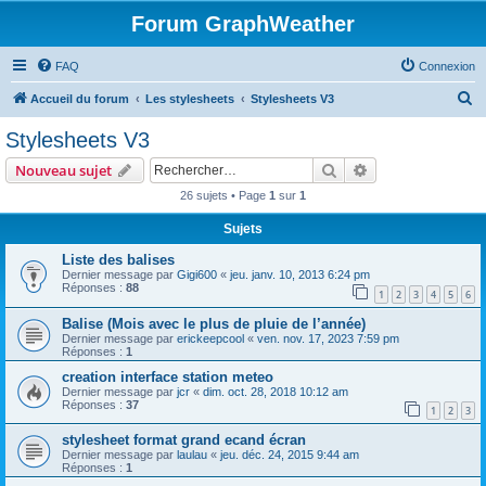
Forum GraphWeather
FAQ
Connexion
R
Accueil du forum
Les stylesheets
Stylesheets V3
e
Stylesheets V3
c
Rechercher
Recherche avanc
Nouveau sujet
h
26 sujets • Page
1
sur
1
e
Sujets
r
c
Liste des balises
Dernier message par
Gigi600
«
jeu. janv. 10, 2013 6:24 pm
h
Réponses :
88
1
2
3
4
5
6
e
Balise (Mois avec le plus de pluie de l’année)
r
Dernier message par
erickeepcool
«
ven. nov. 17, 2023 7:59 pm
Réponses :
1
creation interface station meteo
Dernier message par
jcr
«
dim. oct. 28, 2018 10:12 am
Réponses :
37
1
2
3
stylesheet format grand ecand écran
Dernier message par
laulau
«
jeu. déc. 24, 2015 9:44 am
Réponses :
1