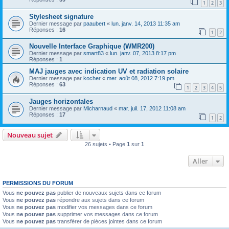
1
2
3
Stylesheet signature
Dernier message par
paaubert
«
lun. janv. 14, 2013 11:35 am
Réponses :
16
1
2
Nouvelle Interface Graphique (WMR200)
Dernier message par
smart83
«
lun. janv. 07, 2013 8:17 pm
Réponses :
1
MAJ jauges avec indication UV et radiation solaire
Dernier message par
kocher
«
mer. août 08, 2012 7:19 pm
Réponses :
63
1
2
3
4
5
Jauges horizontales
Dernier message par
Micharnaud
«
mar. juil. 17, 2012 11:08 am
Réponses :
17
1
2
Nouveau sujet
26 sujets • Page
1
sur
1
Aller
PERMISSIONS DU FORUM
Vous
ne pouvez pas
publier de nouveaux sujets dans ce forum
Vous
ne pouvez pas
répondre aux sujets dans ce forum
Vous
ne pouvez pas
modifier vos messages dans ce forum
Vous
ne pouvez pas
supprimer vos messages dans ce forum
Vous
ne pouvez pas
transférer de pièces jointes dans ce forum