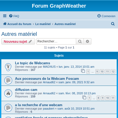
Forum GraphWeather
FAQ
Connexion
R
Accueil du forum
Le matériel
Autres matériel
e
Autres matériel
c
Rechercher
Recherche avanc
Nouveau sujet
h
11 sujets • Page
1
sur
1
e
Sujets
r
c
Le topic de Webcams
Dernier message par
MAGNUS
«
lun. janv. 13, 2014 10:01 am
h
Réponses :
167
1
9
10
11
12
…
e
Aux pocesseurs de la Webcam Foscam
r
Dernier message par
Arnaud62
«
sam. janv. 09, 2021 9:32 am
diffusion cam
Dernier message par
Arnaud62
«
sam. févr. 08, 2020 10:13 pm
Réponses :
159
1
8
9
10
11
…
a la recherche d'une webcam
Dernier message par
paaubert
«
sam. août 10, 2019 10:51 pm
Réponses :
6
ventilation forcée et panneau photovoltaïque