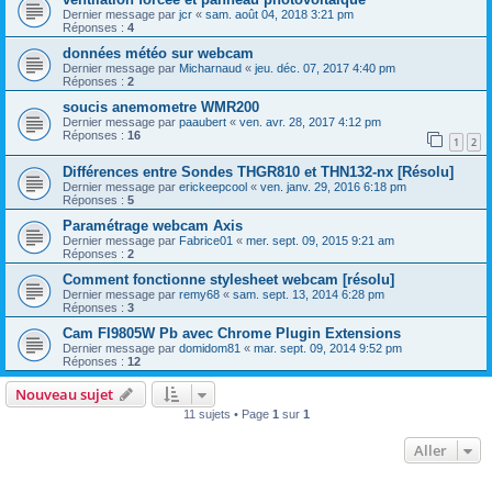
Dernier message par
jcr
«
sam. août 04, 2018 3:21 pm
Réponses :
4
données météo sur webcam
Dernier message par
Micharnaud
«
jeu. déc. 07, 2017 4:40 pm
Réponses :
2
soucis anemometre WMR200
Dernier message par
paaubert
«
ven. avr. 28, 2017 4:12 pm
Réponses :
16
1
2
Différences entre Sondes THGR810 et THN132-nx [Résolu]
Dernier message par
erickeepcool
«
ven. janv. 29, 2016 6:18 pm
Réponses :
5
Paramétrage webcam Axis
Dernier message par
Fabrice01
«
mer. sept. 09, 2015 9:21 am
Réponses :
2
Comment fonctionne stylesheet webcam [résolu]
Dernier message par
remy68
«
sam. sept. 13, 2014 6:28 pm
Réponses :
3
Cam FI9805W Pb avec Chrome Plugin Extensions
Dernier message par
domidom81
«
mar. sept. 09, 2014 9:52 pm
Réponses :
12
Nouveau sujet
11 sujets • Page
1
sur
1
Aller