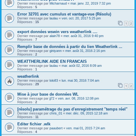
Dernier message par
Micharnaud
«
mar. janv. 22, 2019 7:32 pm
Réponses :
5
Error 32701 avec cumulus et vantage-vue (Résolu)
Dernier message par
laulau
«
ven. oct. 20, 2017 5:25 pm
Réponses :
15
1
2
export données wswin vers weatherlink ....
Dernier message par
alain78
«
mer. août 31, 2016 9:40 pm
Réponses :
7
Remplir base de données à partir du lien Weatherlink ...
Dernier message par
giniyann
«
mer. août 31, 2016 2:16 pm
Réponses :
2
WEATTHERLINK AIDE EN FRANCAIS
Dernier message par
laulau
«
mar. août 02, 2016 8:09 am
Réponses :
1
weatherlink
Dernier message par
lolo83
«
lun. mai 30, 2016 7:04 am
Réponses :
29
1
2
Mise à jour base de données WL
Dernier message par
jj72
«
ven. avr. 08, 2016 12:08 pm
Réponses :
2
[résolu] paramétrage du pas d'enregistrement "temps réel"
Dernier message par
chris_01
«
mer. déc. 09, 2015 12:18 am
Réponses :
11
Editer fichier .wlk
Dernier message par
paaubert
«
ven. mai 01, 2015 7:24 am
Réponses :
4