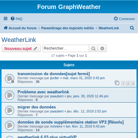
Forum GraphWeather
FAQ
Connexion
R
Accueil du forum
Paramétrage des logiciels météo
WeatherLink
e
WeatherLink
c
Rechercher
Recherche avanc
Nouveau sujet
h
17 sujets • Page
1
sur
1
e
Sujets
r
c
transmission de données[sujet fermé]
Dernier message par
jturlier
«
mar. mars 31, 2020 3:43 pm
h
Réponses :
36
1
2
3
e
Probleme avec weatherlink
r
Dernier message par
paaubert
«
jeu. janv. 30, 2020 11:46 pm
Réponses :
8
migrer des données
Dernier message par
paaubert
«
jeu. déc. 12, 2019 2:52 pm
Réponses :
7
données de sonde supplémentaire station VP2 [Résolu]
Dernier message par
mriviere
«
lun. févr. 11, 2019 5:43 pm
Réponses :
14
weatherlink 6.03 plus virtualVP