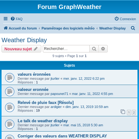
Forum GraphWeather
FAQ
Connexion
R
Accueil du forum
Paramétrage des logiciels météo
Weather Display
e
Weather Display
c
Rechercher
Recherche avanc
Nouveau sujet
h
9 sujets • Page
1
sur
1
e
Sujets
r
c
valeurs éronnées
Dernier message par
jturlier
«
mer. janv. 12, 2022 6:22 pm
h
Réponses :
1
e
valeeur eronnée
Dernier message par
papounet71
«
mar. janv. 11, 2022 4:55 pm
r
Relevé de pluie faux [Résolu]
Dernier message par
ardigier
«
dim. janv. 13, 2019 10:59 am
Réponses :
19
1
2
Le talk de weather display
Dernier message par
jturlier
«
mar. mai 15, 2018 5:30 am
Réponses :
1
Corriger des valeurs dans WEATHER DISPLAY