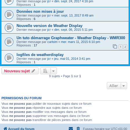
Dernier message par
jcr
«
dim. sept. 24, 2017 4:16 pm
Réponses :
1
Données non mises à jour
Dernier message par
jcr
«
mer. sept. 13, 2017 8:49 am
Réponses :
6
Nouvelle version de Weather Display
Dernier message par
jcr
«
dim. sept. 06, 2015 5:11 pm
Un tuto démarrage Graphweater - Weather Display - WMR300
Dernier message par
carlsim
«
mer. mars 11, 2015 6:10 pm
Réponses :
17
1
2
logfiles de weatherdisplay
Dernier message par
jcr
«
jeu. mai 01, 2014 3:41 pm
Réponses :
1
Nouveau sujet
9 sujets • Page
1
sur
1
Aller
PERMISSIONS DU FORUM
Vous
ne pouvez pas
publier de nouveaux sujets dans ce forum
Vous
ne pouvez pas
répondre aux sujets dans ce forum
Vous
ne pouvez pas
modifier vos messages dans ce forum
Vous
ne pouvez pas
supprimer vos messages dans ce forum
Vous
ne pouvez pas
transférer de pièces jointes dans ce forum
Accueil du forum
Fuseau horaire sur
UTC+01:00