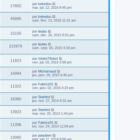
par
kekedou
17850
mar. juil. 12, 2016 8:45 pm
par
kekedou
45895
sam. févr. 13, 2016 11:41 am
par
laulau
15150
sam. déc. 26, 2015 8:51 pm
par
laulau
215979
sam. sept. 05, 2015 4:18 pm
par
meteo79niort
11823
ven. juil. 03, 2015 3:58 pm
par
Micharnaud
14994
jeu. janv. 29, 2015 6:40 pm
par
Fabrice01
11322
ven. janv. 02, 2015 4:23 pm
par
Starbird
16380
jeu. nov. 27, 2014 8:32 am
par
Starbird
13923
mar. nov. 25, 2014 1:44 pm
par
Fabrice01
11398
lun. nov. 24, 2014 12:09 pm
par
paaubert
13065
mer. juin 11, 2014 9:00 am