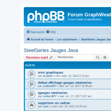
Forum GraphWeat
Forum d'aide GraphWeather
Raccourcis
FAQ
Accueil du forum
Les stylesheets
SteelSeries Jauges Jav
SteelSeries Jauges Java
Recher
Re
Nouveau sujet
SUJETS
mini graphiques
par
nicoplan
»
ven. sept. 16, 2022 2:12 pm
defaut affichage gauges steelseries
par
cooltardif37
»
dim. oct. 15, 2017 11:09 pm
igauges steelseries
par
cooltardif37
»
mar. oct. 17, 2017 9:07 am
supprimer un cadran
par
LauC
»
sam. nov. 19, 2016 10:25 am