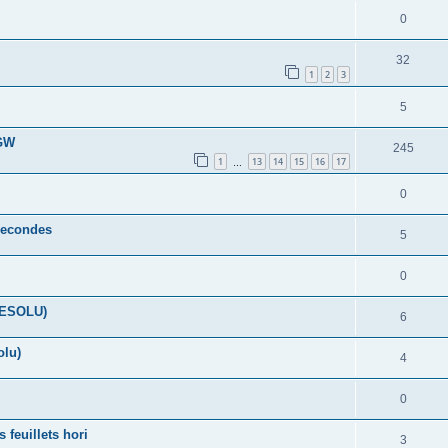
0
32
1
2
3
5
 GW
245
1
13
14
15
16
17
…
0
 secondes
5
0
(RESOLU)
6
olu)
4
0
feuillets hori
3