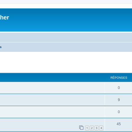
her
a
cher
cherche avancée
RÉPONSES
0
9
0
45
1
2
3
4