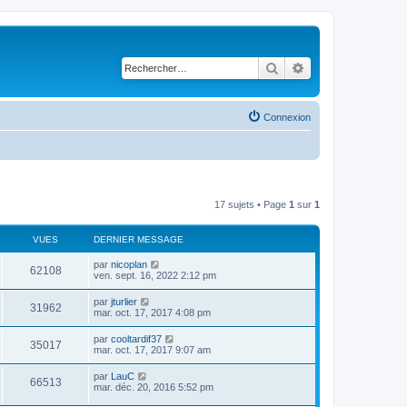
Rechercher
Recherche avancé
Connexion
17 sujets • Page
1
sur
1
VUES
DERNIER MESSAGE
par
nicoplan
62108
ven. sept. 16, 2022 2:12 pm
par
jturlier
31962
mar. oct. 17, 2017 4:08 pm
par
cooltardif37
35017
mar. oct. 17, 2017 9:07 am
par
LauC
66513
mar. déc. 20, 2016 5:52 pm