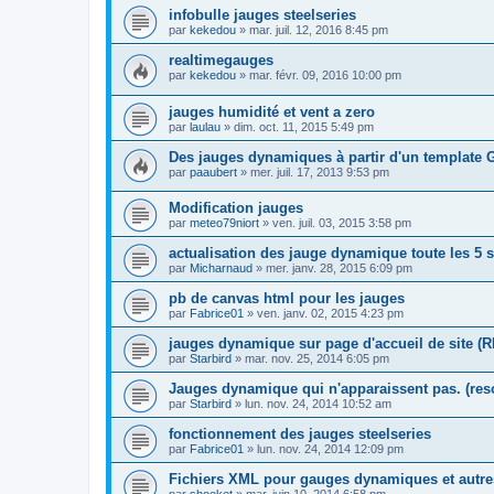
infobulle jauges steelseries
par
kekedou
»
mar. juil. 12, 2016 8:45 pm
realtimegauges
par
kekedou
»
mar. févr. 09, 2016 10:00 pm
jauges humidité et vent a zero
par
laulau
»
dim. oct. 11, 2015 5:49 pm
Des jauges dynamiques à partir d'un template
par
paaubert
»
mer. juil. 17, 2013 9:53 pm
Modification jauges
par
meteo79niort
»
ven. juil. 03, 2015 3:58 pm
actualisation des jauge dynamique toute les 5
par
Micharnaud
»
mer. janv. 28, 2015 6:09 pm
pb de canvas html pour les jauges
par
Fabrice01
»
ven. janv. 02, 2015 4:23 pm
jauges dynamique sur page d'accueil de site 
par
Starbird
»
mar. nov. 25, 2014 6:05 pm
Jauges dynamique qui n'apparaissent pas. (res
par
Starbird
»
lun. nov. 24, 2014 10:52 am
fonctionnement des jauges steelseries
par
Fabrice01
»
lun. nov. 24, 2014 12:09 pm
Fichiers XML pour gauges dynamiques et autres 