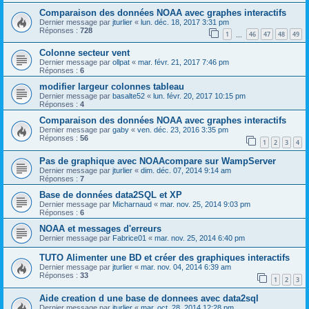
Comparaison des données NOAA avec graphes interactifs
Dernier message par
jturlier
«
lun. déc. 18, 2017 3:31 pm
Réponses :
728
1
46
47
48
49
…
Colonne secteur vent
Dernier message par
ollpat
«
mar. févr. 21, 2017 7:46 pm
Réponses :
6
modifier largeur colonnes tableau
Dernier message par
basalte52
«
lun. févr. 20, 2017 10:15 pm
Réponses :
4
Comparaison des données NOAA avec graphes interactifs
Dernier message par
gaby
«
ven. déc. 23, 2016 3:35 pm
Réponses :
56
1
2
3
4
Pas de graphique avec NOAAcompare sur WampServer
Dernier message par
jturlier
«
dim. déc. 07, 2014 9:14 am
Réponses :
7
Base de données data2SQL et XP
Dernier message par
Micharnaud
«
mar. nov. 25, 2014 9:03 pm
Réponses :
6
NOAA et messages d'erreurs
Dernier message par
Fabrice01
«
mar. nov. 25, 2014 6:40 pm
TUTO Alimenter une BD et créer des graphiques interactifs
Dernier message par
jturlier
«
mar. nov. 04, 2014 6:39 am
Réponses :
33
1
2
3
Aide creation d une base de donnees avec data2sql
Dernier message par
jturlier
«
mar. oct. 28, 2014 12:28 pm