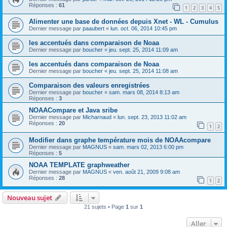
Réponses :
61
1
2
3
4
5
Alimenter une base de données depuis Xnet - WL - Cumulus
Dernier message par
paaubert
«
lun. oct. 06, 2014 10:45 pm
les accentués dans comparaison de Noaa
Dernier message par
boucher
«
jeu. sept. 25, 2014 11:09 am
les accentués dans comparaison de Noaa
Dernier message par
boucher
«
jeu. sept. 25, 2014 11:08 am
Comparaison des valeurs enregistrées
Dernier message par
boucher
«
sam. mars 08, 2014 8:13 am
Réponses :
3
NOAACompare et Java sribe
Dernier message par
Micharnaud
«
lun. sept. 23, 2013 11:02 am
Réponses :
20
1
2
Modifier dans graphe température mois de NOAAcompare
Dernier message par
MAGNUS
«
sam. mars 02, 2013 6:00 pm
Réponses :
5
NOAA TEMPLATE graphweather
Dernier message par
MAGNUS
«
ven. août 21, 2009 9:08 am
Réponses :
28
1
2
Nouveau sujet
21 sujets • Page
1
sur
1
Aller