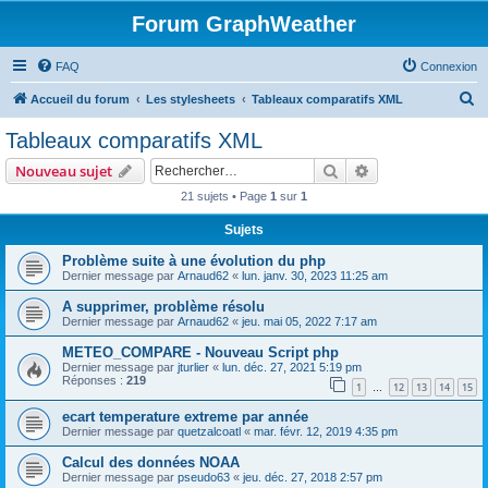
Forum GraphWeather
FAQ
Connexion
R
Accueil du forum
Les stylesheets
Tableaux comparatifs XML
e
Tableaux comparatifs XML
c
Rechercher
Recherche avanc
Nouveau sujet
h
21 sujets • Page
1
sur
1
e
Sujets
r
c
Problème suite à une évolution du php
Dernier message par
Arnaud62
«
lun. janv. 30, 2023 11:25 am
h
A supprimer, problème résolu
e
Dernier message par
Arnaud62
«
jeu. mai 05, 2022 7:17 am
r
METEO_COMPARE - Nouveau Script php
Dernier message par
jturlier
«
lun. déc. 27, 2021 5:19 pm
Réponses :
219
1
12
13
14
15
…
ecart temperature extreme par année
Dernier message par
quetzalcoatl
«
mar. févr. 12, 2019 4:35 pm
Calcul des données NOAA
Dernier message par
pseudo63
«
jeu. déc. 27, 2018 2:57 pm