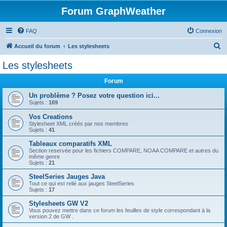
Forum GraphWeather
FAQ
Connexion
R
Accueil du forum
Les stylesheets
e
Les stylesheets
c
Forum
h
e
Un problème ? Posez votre question ici...
Sujets :
169
r
Vos Creations
c
Stylesheet XML créés par nos membres
Sujets :
41
h
Tableaux comparatifs XML
e
Section reservée pour les fichiers COMPARE, NOAA COMPARE et autres du
r
même genre
Sujets :
21
SteelSeries Jauges Java
Tout ce qui est relié aux jauges SteelSeries
Sujets :
17
Stylesheets GW V2
Vous pouvez mettre dans ce forum les feuilles de style correspondant à la
version 2 de GW .