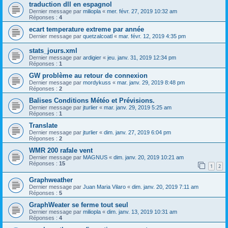
traduction dll en espagnol
Dernier message par
miliopla
«
mer. févr. 27, 2019 10:32 am
Réponses :
4
ecart temperature extreme par année
Dernier message par
quetzalcoatl
«
mar. févr. 12, 2019 4:35 pm
stats_jours.xml
Dernier message par
ardigier
«
jeu. janv. 31, 2019 12:34 pm
Réponses :
1
GW problème au retour de connexion
Dernier message par
mordykuss
«
mar. janv. 29, 2019 8:48 pm
Réponses :
2
Balises Conditions Météo et Prévisions.
Dernier message par
jturlier
«
mar. janv. 29, 2019 5:25 am
Réponses :
1
Translate
Dernier message par
jturlier
«
dim. janv. 27, 2019 6:04 pm
Réponses :
2
WMR 200 rafale vent
Dernier message par
MAGNUS
«
dim. janv. 20, 2019 10:21 am
Réponses :
15
1
2
Graphweather
Dernier message par
Juan Maria Vilaro
«
dim. janv. 20, 2019 7:11 am
Réponses :
5
GraphWeater se ferme tout seul
Dernier message par
miliopla
«
dim. janv. 13, 2019 10:31 am
Réponses :
4