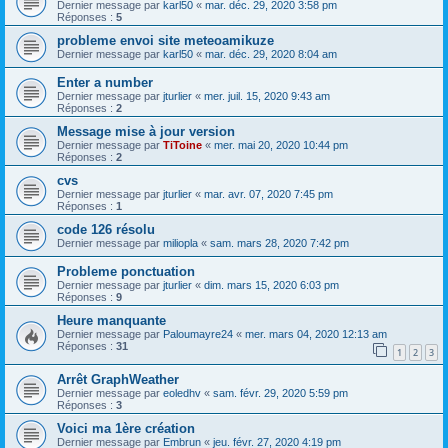
Dernier message par
karl50
«
mar. déc. 29, 2020 3:58 pm
Réponses :
5
probleme envoi site meteoamikuze
Dernier message par
karl50
«
mar. déc. 29, 2020 8:04 am
Enter a number
Dernier message par
jturlier
«
mer. juil. 15, 2020 9:43 am
Réponses :
2
Message mise à jour version
Dernier message par
TiToine
«
mer. mai 20, 2020 10:44 pm
Réponses :
2
cvs
Dernier message par
jturlier
«
mar. avr. 07, 2020 7:45 pm
Réponses :
1
code 126 résolu
Dernier message par
miliopla
«
sam. mars 28, 2020 7:42 pm
Probleme ponctuation
Dernier message par
jturlier
«
dim. mars 15, 2020 6:03 pm
Réponses :
9
Heure manquante
Dernier message par
Paloumayre24
«
mer. mars 04, 2020 12:13 am
Réponses :
31
1
2
3
Arrêt GraphWeather
Dernier message par
eoledhv
«
sam. févr. 29, 2020 5:59 pm
Réponses :
3
Voici ma 1ère création
Dernier message par
Embrun
«
jeu. févr. 27, 2020 4:19 pm