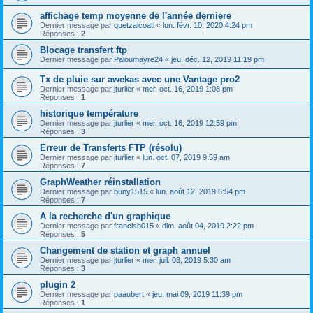
affichage temp moyenne de l'année derniere
Dernier message par
quetzalcoatl
«
lun. févr. 10, 2020 4:24 pm
Réponses :
2
Blocage transfert ftp
Dernier message par
Paloumayre24
«
jeu. déc. 12, 2019 11:19 pm
Tx de pluie sur awekas avec une Vantage pro2
Dernier message par
jturlier
«
mer. oct. 16, 2019 1:08 pm
Réponses :
1
historique température
Dernier message par
jturlier
«
mer. oct. 16, 2019 12:59 pm
Réponses :
3
Erreur de Transferts FTP (résolu)
Dernier message par
jturlier
«
lun. oct. 07, 2019 9:59 am
Réponses :
7
GraphWeather réinstallation
Dernier message par
buny1515
«
lun. août 12, 2019 6:54 pm
Réponses :
7
A la recherche d'un graphique
Dernier message par
francisb015
«
dim. août 04, 2019 2:22 pm
Réponses :
5
Changement de station et graph annuel
Dernier message par
jturlier
«
mer. juil. 03, 2019 5:30 am
Réponses :
3
plugin 2
Dernier message par
paaubert
«
jeu. mai 09, 2019 11:39 pm
Réponses :
1