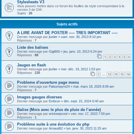
Stylesheets V3
Vous pouvez mettre dans ce forum les feuilles de style correspondant à la
version 3 de GW .
Sujets :
26
Sujets actifs
A LIRE AVANT DE POSTER ----- TRES IMPORTANT -----
Dernier message par
jturlier
«
sam. nov. 30, 2013 8:10 pm
Réponses :
7
Liste des balises
Dernier message par
Gigi600
«
jeu. janv. 10, 2013 6:24 pm
Réponses :
88
1
2
3
4
5
6
Jauges en flash
Dernier message par
jturlier
«
mer. déc. 19, 2012 1:53 pm
Réponses :
235
1
13
14
15
16
…
Probleme d'ouverture page menu
Dernier message par
Paloumayre24
«
mar. mars 18, 2025 8:09 am
Réponses :
7
Images gauges diverses
Dernier message par
Embrun
«
dim. sept. 15, 2024 9:40 am
Balise (Mois avec le plus de pluie de l’année)
Dernier message par
erickeepcool
«
ven. nov. 17, 2023 7:59 pm
Réponses :
1
Problème suite à une évolution du php
Dernier message par
Arnaud62
«
lun. janv. 30, 2023 11:25 am