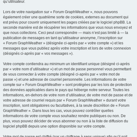
qu’utilisateur.
Lors de votre navigation sur « Forum GraphWeather », nous pouvons
également créer une quatrième sorte de cookies, externes au document qui
est prévu pour couvrir uniquement les pages créées par le logiciel phpBB. La
seconde manière est de récupérer les informations que vous nous envoyez et
que nous collectons. Ceci peut correspondre — mais n’est pas limité à — la
publication de messages en tant qu’utilisateur anonyme, l’inscription sur
« Forum GraphWeather » (désignée ci-après par « votre compte ») et les
messages que vous publiez après votre inscription et lors de votre connexion
(désignés ci-après par « vos messages »).
Votre compte contiendra au minimum un identifiant unique (désigné ci-après
par « votre nom d’utilisateur ») et un mot de passe personnel vous permettant
de vous connecter à votre compte (désigné ci-après par « votre mot de
passe ») et une adresse de courriel personnelle. Les informations de votre
compte sur « Forum GraphWeather » sont protégées par les lois de protection
des données applicables dans le pays qui héberge notre serveur. Toutes les
informations, en-dehors de votre nom d’utilisateur, de votre mot de passe et de
votre adresse de courriel requis par « Forum GraphWeather » durant votre
inscription, sont obligatoires ou facultatives, à la seule discrétion de « Forum
GraphWeather ». Dans tous les cas, vous pouvez contrôler quelles
informations de votre compte vous souhaitez rendre publiques ou non. De
plus, vous pouvez décider de vous abonner ou non à la liste de diffusion du
logiciel phpBB depuis une option disponible sur votre compte.
Votre mot de passe est chiffré (par un chiffrage à sens unique) afin qu’il soit