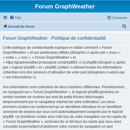
Forum GraphWeather
FAQ
Connexion
R
Accueil du forum
e
Forum GraphWeather - Politique de confidentialité
c
h
Cette politique de confidentialité explique en détail comment « Forum
GraphWeather » et ses partenaires affiliés (désignés ci-après par « nous »,
e
« notre », « nos », « Forum GraphWeather » et
r
« https://graphweather.protosigma.com/phpBB3 ») et phpBB (désigné ci-après
par « logiciel phpBB » et « phpBB Limited ») utilisent toutes les informations
c
collectées lors des sessions d’utilisation de votre part (désignées ci-après par
h
« vos informations »).
e
Vos informations sont collectées de deux manières différentes. Premièrement,
r
en naviguant sur « Forum GraphWeather », le logiciel phpBB génèrera un
certain nombre de cookies qui sont de petits fichiers téléchargés
temporairement par le navigateur internet de votre ordinateur. Les deux
premiers cookies ne contiennent qu’un identifiant utilisateur et un identifiant
anonyme de session qui vous sont automatiquement assignés par le logiciel
phpBB. Un troisième cookie sera créé lors de votre navigation sur les sujets de
« Forum GraphWeather », archivant de ce fait tous les sujets que vous avez
consultés et permettant d’améliorer votre confort de navigation en tant