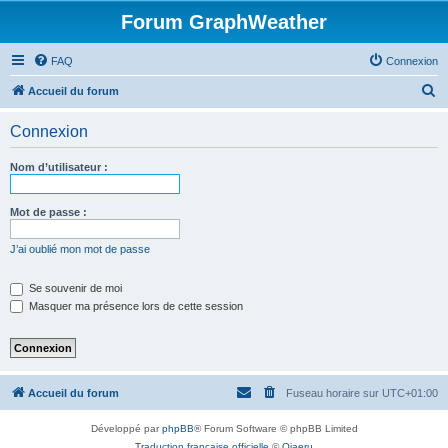
Forum GraphWeather
FAQ
Connexion
R
Accueil du forum
e
Connexion
c
h
Nom d’utilisateur :
e
r
Mot de passe :
c
J’ai oublié mon mot de passe
h
e
Se souvenir de moi
Masquer ma présence lors de cette session
r
Accueil du forum
Fuseau horaire sur
UTC+01:00
Développé par
phpBB
® Forum Software © phpBB Limited
Traduction française officielle
©
Qiaeru