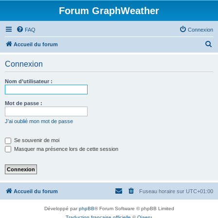
Forum GraphWeather
FAQ
Connexion
R
Accueil du forum
e
Connexion
c
h
Nom d’utilisateur :
e
r
Mot de passe :
c
J’ai oublié mon mot de passe
h
e
Se souvenir de moi
Masquer ma présence lors de cette session
r
Accueil du forum
Fuseau horaire sur
UTC+01:00
Développé par
phpBB
® Forum Software © phpBB Limited
Traduction française officielle
©
Qiaeru