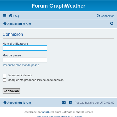
Forum GraphWeather
FAQ
Connexion
R
Accueil du forum
e
Connexion
c
h
Nom d’utilisateur :
e
r
Mot de passe :
c
J’ai oublié mon mot de passe
h
e
Se souvenir de moi
Masquer ma présence lors de cette session
r
Accueil du forum
Fuseau horaire sur
UTC+01:00
Développé par
phpBB
® Forum Software © phpBB Limited
Traduction française officielle
©
Qiaeru