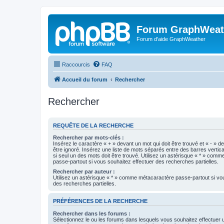
Forum GraphWeat
Forum d'aide GraphWeather
Raccourcis
FAQ
Accueil du forum
Rechercher
Rechercher
REQUÊTE DE LA RECHERCHE
Rechercher par mots-clés :
Insérez le caractère « + » devant un mot qui doit être trouvé et « - » d
être ignoré. Insérez une liste de mots séparés entre des barres vertica
si seul un des mots doit être trouvé. Utilisez un astérisque « * » com
passe-partout si vous souhaitez effectuer des recherches partielles.
Rechercher par auteur :
Utilisez un astérisque « * » comme métacaractère passe-partout si vo
des recherches partielles.
PRÉFÉRENCES DE LA RECHERCHE
Rechercher dans les forums :
Sélectionnez le ou les forums dans lesquels vous souhaitez effectuer