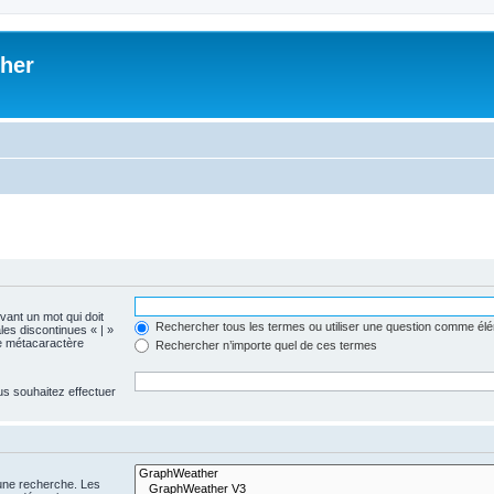
her
evant un mot qui doit
Rechercher tous les termes ou utiliser une question comme él
les discontinues « | »
me métacaractère
Rechercher n’importe quel de ces termes
us souhaitez effectuer
 une recherche. Les