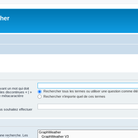
her
evant un mot qui doit
Rechercher tous les termes ou utiliser une question comme él
les discontinues « | »
me métacaractère
Rechercher n’importe quel de ces termes
us souhaitez effectuer
 une recherche. Les