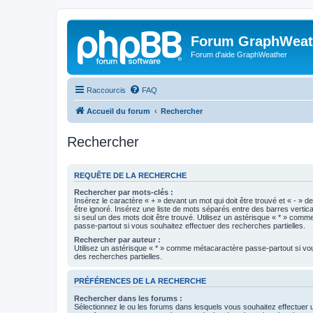
Forum GraphWeat
Forum d'aide GraphWeather
Raccourcis
FAQ
Accueil du forum
Rechercher
Rechercher
REQUÊTE DE LA RECHERCHE
Rechercher par mots-clés :
Insérez le caractère « + » devant un mot qui doit être trouvé et « - » d
être ignoré. Insérez une liste de mots séparés entre des barres vertica
si seul un des mots doit être trouvé. Utilisez un astérisque « * » com
passe-partout si vous souhaitez effectuer des recherches partielles.
Rechercher par auteur :
Utilisez un astérisque « * » comme métacaractère passe-partout si vo
des recherches partielles.
PRÉFÉRENCES DE LA RECHERCHE
Rechercher dans les forums :
Sélectionnez le ou les forums dans lesquels vous souhaitez effectuer