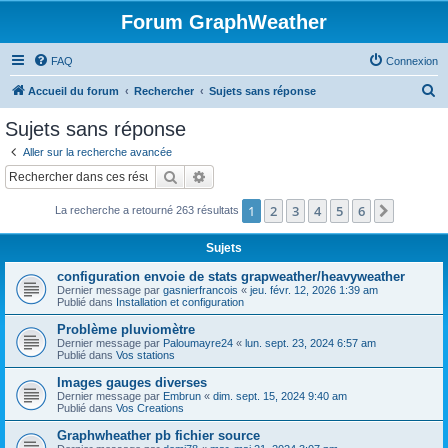
Forum GraphWeather
FAQ
Connexion
R
Accueil du forum
Rechercher
Sujets sans réponse
e
Sujets sans réponse
c
Aller sur la recherche avancée
h
Rechercher
Recherche avancée
e
1
2
3
4
5
6
Suivant
La recherche a retourné 263 résultats
r
c
Sujets
h
configuration envoie de stats grapweather/heavyweather
e
Dernier message par
gasnierfrancois
«
jeu. févr. 12, 2026 1:39 am
Publié dans
Installation et configuration
r
Problème pluviomètre
Dernier message par
Paloumayre24
«
lun. sept. 23, 2024 6:57 am
Publié dans
Vos stations
Images gauges diverses
Dernier message par
Embrun
«
dim. sept. 15, 2024 9:40 am
Publié dans
Vos Creations
Graphwheather pb fichier source