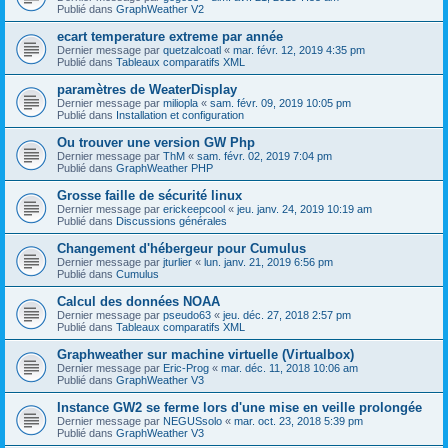
Publié dans
GraphWeather V2
ecart temperature extreme par année
Dernier message par
quetzalcoatl
«
mar. févr. 12, 2019 4:35 pm
Publié dans
Tableaux comparatifs XML
paramètres de WeaterDisplay
Dernier message par
miliopla
«
sam. févr. 09, 2019 10:05 pm
Publié dans
Installation et configuration
Ou trouver une version GW Php
Dernier message par
ThM
«
sam. févr. 02, 2019 7:04 pm
Publié dans
GraphWeather PHP
Grosse faille de sécurité linux
Dernier message par
erickeepcool
«
jeu. janv. 24, 2019 10:19 am
Publié dans
Discussions générales
Changement d'hébergeur pour Cumulus
Dernier message par
jturlier
«
lun. janv. 21, 2019 6:56 pm
Publié dans
Cumulus
Calcul des données NOAA
Dernier message par
pseudo63
«
jeu. déc. 27, 2018 2:57 pm
Publié dans
Tableaux comparatifs XML
Graphweather sur machine virtuelle (Virtualbox)
Dernier message par
Eric-Prog
«
mar. déc. 11, 2018 10:06 am
Publié dans
GraphWeather V3
Instance GW2 se ferme lors d'une mise en veille prolongée
Dernier message par
NEGUSsolo
«
mar. oct. 23, 2018 5:39 pm
Publié dans
GraphWeather V3