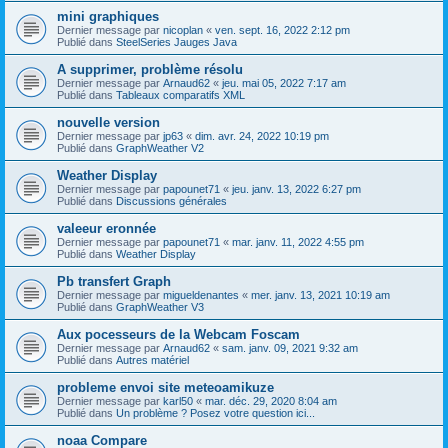
mini graphiques
Dernier message par
nicoplan
«
ven. sept. 16, 2022 2:12 pm
Publié dans
SteelSeries Jauges Java
A supprimer, problème résolu
Dernier message par
Arnaud62
«
jeu. mai 05, 2022 7:17 am
Publié dans
Tableaux comparatifs XML
nouvelle version
Dernier message par
jp63
«
dim. avr. 24, 2022 10:19 pm
Publié dans
GraphWeather V2
Weather Display
Dernier message par
papounet71
«
jeu. janv. 13, 2022 6:27 pm
Publié dans
Discussions générales
valeeur eronnée
Dernier message par
papounet71
«
mar. janv. 11, 2022 4:55 pm
Publié dans
Weather Display
Pb transfert Graph
Dernier message par
migueldenantes
«
mer. janv. 13, 2021 10:19 am
Publié dans
GraphWeather V3
Aux pocesseurs de la Webcam Foscam
Dernier message par
Arnaud62
«
sam. janv. 09, 2021 9:32 am
Publié dans
Autres matériel
probleme envoi site meteoamikuze
Dernier message par
karl50
«
mar. déc. 29, 2020 8:04 am
Publié dans
Un problème ? Posez votre question ici...
noaa Compare