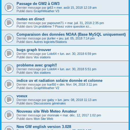
Passage de GW2 à GW3
Dernier message par
jp63
«
mer. août 15, 2018 12:19 am
Publié dans
GraphWeather V3
meteo en direct
Dernier message par
papounet71
«
mar. juil. 31, 2018 2:35 pm
Publié dans
Un problème ? Posez votre question ici...
Comparaison des données NOAA (Base MySQL uniquement)
Dernier message par
jturlier
«
jeu. juil. 05, 2018 7:14 pm
Publié dans
Autres logiciels/Stations
bugs graph trouver
Dernier message par
Lolo64
«
lun. avr. 30, 2018 6:59 pm
Publié dans
Vos stations
probleme avec graph!!
Dernier message par
Lolo64
«
lun. avr. 30, 2018 5:51 pm
Publié dans
Vos stations
indice uv et radiation solaire donnèe et colonne
Dernier message par
karl50
«
dim. févr. 04, 2018 3:11 pm
Publié dans
GraphWeather V2
voeux
Dernier message par
gaby
«
lun. janv. 08, 2018 11:13 am
Publié dans
Discussions générales
Nouveau site Web Meteo Amateur
Dernier message par
monnaie
«
mar. déc. 12, 2017 1:02 pm
Publié dans
Mon Site Web
New GW english version 3.028