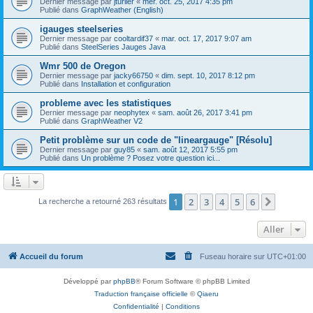
Dernier message par
jturlier
«
mer. oct. 25, 2017 4:35 pm
Publié dans
GraphWeather (English)
igauges steelseries
Dernier message par
cooltardif37
«
mar. oct. 17, 2017 9:07 am
Publié dans
SteelSeries Jauges Java
Wmr 500 de Oregon
Dernier message par
jacky66750
«
dim. sept. 10, 2017 8:12 pm
Publié dans
Installation et configuration
probleme avec les statistiques
Dernier message par
neophytex
«
sam. août 26, 2017 3:41 pm
Publié dans
GraphWeather V2
Petit problème sur un code de "lineargauge" [Résolu]
Dernier message par
guy85
«
sam. août 12, 2017 5:55 pm
Publié dans
Un problème ? Posez votre question ici...
1
2
3
4
5
6
Suivant
La recherche a retourné 263 résultats
Aller
Accueil du forum
Fuseau horaire sur
UTC+01:00
Développé par
phpBB
® Forum Software © phpBB Limited
Traduction française officielle
©
Qiaeru
Confidentialité
|
Conditions