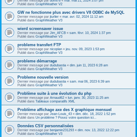
Dernier message par
domi78
«
mar. mai 21, 2024 3:07 pm
Publié dans
GraphWeather V2
GW ne fonctionne plus avec drivers V8 ODBC de MySQL
Dernier message par
jturlier
«
mar. avr. 02, 2024 11:12 am
Publié dans
GraphWeather V3
wierd screensaver issue
Dernier message par
Jim_AFCB
«
sam. févr. 10, 2024 1:37 pm
Publié dans
GraphWeather V3
probleme transfert FTP
Dernier message par
nicoplan
«
jeu. nov. 09, 2023 1:53 pm
Publié dans
GraphWeather V3
probleme démarrage
Dernier message par
dudubastia
«
dim. juin 11, 2023 6:28 am
Publié dans
GraphWeather V3
Probleme nouvelle version
Dernier message par
dudubastia
«
sam. mai 06, 2023 6:39 am
Publié dans
GraphWeather V3
Problème suite à une évolution du php
Dernier message par
Arnaud62
«
lun. janv. 30, 2023 11:25 am
Publié dans
Tableaux comparatifs XML
Problème affichage axe des X graphique mensuel
Dernier message par
Jean-Louis_43
«
dim. déc. 18, 2022 1:52 pm
Publié dans
Un problème ? Posez votre question ici...
Données CSV personnalisées
Dernier message par
benjamin231293
«
dim. nov. 13, 2022 12:22 pm
Publié dans
GraphWeather V3