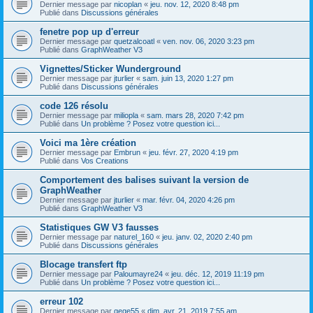
Dernier message par
nicoplan
«
jeu. nov. 12, 2020 8:48 pm
Publié dans
Discussions générales
fenetre pop up d'erreur
Dernier message par
quetzalcoatl
«
ven. nov. 06, 2020 3:23 pm
Publié dans
GraphWeather V3
Vignettes/Sticker Wunderground
Dernier message par
jturlier
«
sam. juin 13, 2020 1:27 pm
Publié dans
Discussions générales
code 126 résolu
Dernier message par
miliopla
«
sam. mars 28, 2020 7:42 pm
Publié dans
Un problème ? Posez votre question ici...
Voici ma 1ère création
Dernier message par
Embrun
«
jeu. févr. 27, 2020 4:19 pm
Publié dans
Vos Creations
Comportement des balises suivant la version de
GraphWeather
Dernier message par
jturlier
«
mar. févr. 04, 2020 4:26 pm
Publié dans
GraphWeather V3
Statistiques GW V3 fausses
Dernier message par
naturel_160
«
jeu. janv. 02, 2020 2:40 pm
Publié dans
Discussions générales
Blocage transfert ftp
Dernier message par
Paloumayre24
«
jeu. déc. 12, 2019 11:19 pm
Publié dans
Un problème ? Posez votre question ici...
erreur 102
Dernier message par
gege55
«
dim. avr. 21, 2019 7:55 am