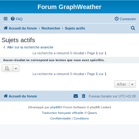
Forum GraphWeather
FAQ
Connexion
R
Accueil du forum
Rechercher
Sujets actifs
e
Sujets actifs
c
Aller sur la recherche avancée
h
La recherche a retourné 0 résultat • Page
1
sur
1
e
Aucun résultat ne correspond aux termes que vous avez spécifiés.
r
c
La recherche a retourné 0 résultat • Page
1
sur
1
h
Aller
e
r
Accueil du forum
Fuseau horaire sur
UTC+01:00
Développé par
phpBB
® Forum Software © phpBB Limited
Traduction française officielle
©
Qiaeru
Confidentialité
|
Conditions