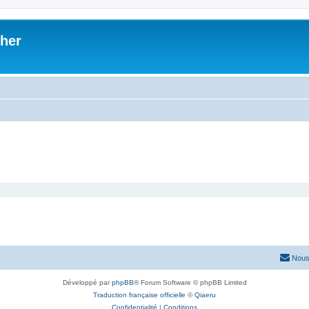
her
Nous
Développé par
phpBB
® Forum Software © phpBB Limited
Traduction française officielle
©
Qiaeru
Confidentialité
|
Conditions