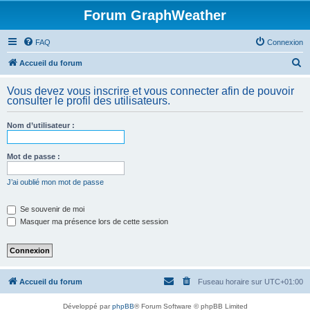
Forum GraphWeather
FAQ
Connexion
R
Accueil du forum
e
Vous devez vous inscrire et vous connecter afin de pouvoir
c
consulter le profil des utilisateurs.
h
Nom d’utilisateur :
e
r
Mot de passe :
c
h
J’ai oublié mon mot de passe
e
Se souvenir de moi
r
Masquer ma présence lors de cette session
Accueil du forum
Fuseau horaire sur
UTC+01:00
Développé par
phpBB
® Forum Software © phpBB Limited