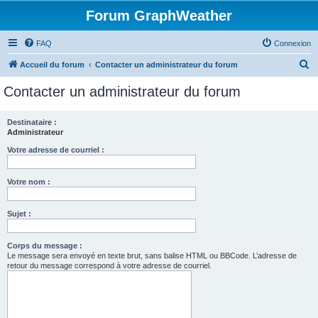
Forum GraphWeather
FAQ
Connexion
R
Accueil du forum
Contacter un administrateur du forum
e
Contacter un administrateur du forum
c
h
Destinataire :
Administrateur
e
r
Votre adresse de courriel :
c
Votre nom :
h
e
Sujet :
r
Corps du message :
Le message sera envoyé en texte brut, sans balise HTML ou BBCode. L’adresse de
retour du message correspond à votre adresse de courriel.