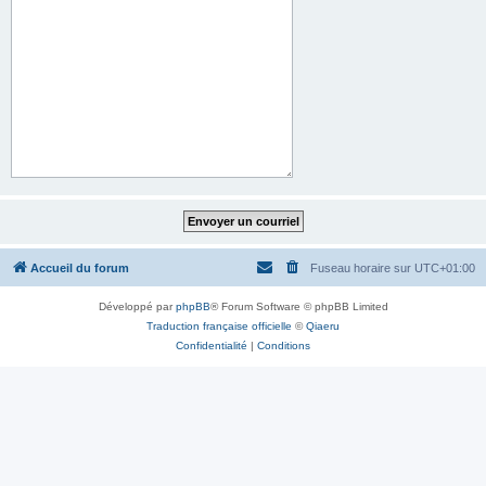
Accueil du forum
Fuseau horaire sur
UTC+01:00
Développé par
phpBB
® Forum Software © phpBB Limited
Traduction française officielle
©
Qiaeru
Confidentialité
|
Conditions