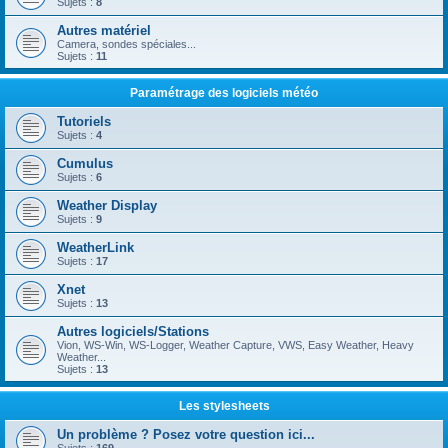
Sujets :
8
Autres matériel
Camera, sondes spéciales...
Sujets :
11
Paramétrage des logiciels météo
Tutoriels
Sujets :
4
Cumulus
Sujets :
6
Weather Display
Sujets :
9
WeatherLink
Sujets :
17
Xnet
Sujets :
13
Autres logiciels/Stations
Vion, WS-Win, WS-Logger, Weather Capture, VWS, Easy Weather, Heavy
Weather...
Sujets :
13
Les stylesheets
Un problème ? Posez votre question ici...