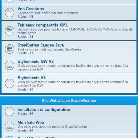
Sujets :
169
Vos Creations
Stylesheet XML créés par nos membres
Sujets :
41
Tableaux comparatifs XML
Section reservée pour les fichiers COMPARE, NOAA COMPARE et autres du
même genre
Sujets :
21
SteelSeries Jauges Java
Tout ce qui est relié aux jauges SteelSeries
Sujets :
17
Stylesheets GW V2
Vous pouvez mettre dans ce forum les feuilles de style correspondant à la
version 2 de GW .
Stylesheets V3
Vous pouvez mettre dans ce forum les feuilles de style correspondant à la
version 3 de GW .
Sujets :
26
Site Web à base GraphWeather
Installation et configuration
Sujets :
36
Mon Site Web
Vos sites web avec du contenu GraphWeather
Sujets :
24