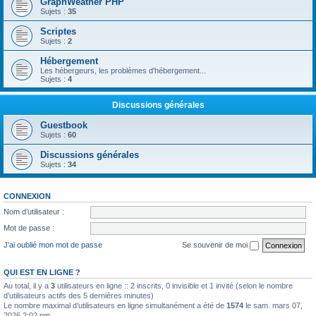
GraphWeather PHP
Sujets :
35
Scriptes
Sujets :
2
Hébergement
Les hébergeurs, les problèmes d'hébergement...
Sujets :
4
Discussions générales
Guestbook
Sujets :
60
Discussions générales
Sujets :
34
CONNEXION
Nom d’utilisateur :
Mot de passe :
J’ai oublié mon mot de passe
Se souvenir de moi
QUI EST EN LIGNE ?
Au total, il y a
3
utilisateurs en ligne :: 2 inscrits, 0 invisible et 1 invité (selon le nombre
d’utilisateurs actifs des 5 dernières minutes)
Le nombre maximal d’utilisateurs en ligne simultanément a été de
1574
le sam. mars 07,
2026 2:02 pm