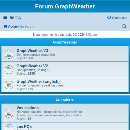
Forum GraphWeather
FAQ
Connexion
R
Accueil du forum
e
Nous sommes le sam. août 08, 2026 9:01 am
c
GraphWeather
h
GraphWeather V3
e
Dernière version disponible
Sujets :
308
r
GraphWeather V2
c
Une question, un bug ?
Sujets :
2185
h
GraphWeather (English)
e
Forum for english speaking users
Sujets :
166
r
Le matériel
Vos stations
Nouvelles stations, discussions des problèmes.
Autres discussions sur le matériel, les sondes.
Sujets :
57
Les PC's