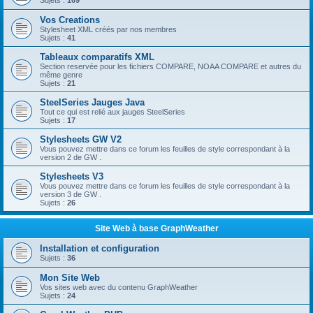
Sujets :
169
Vos Creations
Stylesheet XML créés par nos membres
Sujets :
41
Tableaux comparatifs XML
Section reservée pour les fichiers COMPARE, NOAA COMPARE et autres du
même genre
Sujets :
21
SteelSeries Jauges Java
Tout ce qui est relié aux jauges SteelSeries
Sujets :
17
Stylesheets GW V2
Vous pouvez mettre dans ce forum les feuilles de style correspondant à la
version 2 de GW .
Stylesheets V3
Vous pouvez mettre dans ce forum les feuilles de style correspondant à la
version 3 de GW .
Sujets :
26
Site Web à base GraphWeather
Installation et configuration
Sujets :
36
Mon Site Web
Vos sites web avec du contenu GraphWeather
Sujets :
24