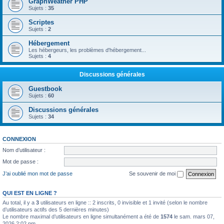
GraphWeather PHP
Sujets :
35
Scriptes
Sujets :
2
Hébergement
Les hébergeurs, les problèmes d'hébergement...
Sujets :
4
Discussions générales
Guestbook
Sujets :
60
Discussions générales
Sujets :
34
CONNEXION
Nom d’utilisateur :
Mot de passe :
J’ai oublié mon mot de passe
Se souvenir de moi
QUI EST EN LIGNE ?
Au total, il y a
3
utilisateurs en ligne :: 2 inscrits, 0 invisible et 1 invité (selon le nombre
d’utilisateurs actifs des 5 dernières minutes)
Le nombre maximal d’utilisateurs en ligne simultanément a été de
1574
le sam. mars 07,
2026 2:02 pm