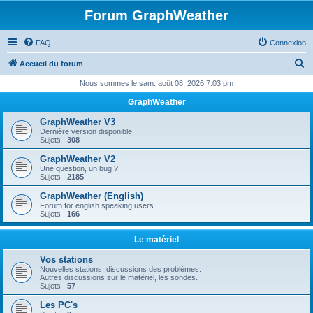
Forum GraphWeather
FAQ
Connexion
R
Accueil du forum
e
Nous sommes le sam. août 08, 2026 7:03 pm
c
GraphWeather
h
GraphWeather V3
e
Dernière version disponible
Sujets :
308
r
GraphWeather V2
c
Une question, un bug ?
Sujets :
2185
h
GraphWeather (English)
e
Forum for english speaking users
Sujets :
166
r
Le matériel
Vos stations
Nouvelles stations, discussions des problèmes.
Autres discussions sur le matériel, les sondes.
Sujets :
57
Les PC's