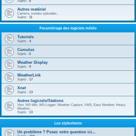
Sujets :
8
Autres matériel
Camera, sondes spéciales...
Sujets :
11
Paramétrage des logiciels météo
Tutoriels
Sujets :
4
Cumulus
Sujets :
6
Weather Display
Sujets :
9
WeatherLink
Sujets :
17
Xnet
Sujets :
13
Autres logiciels/Stations
Vion, WS-Win, WS-Logger, Weather Capture, VWS, Easy Weather, Heavy
Weather...
Sujets :
13
Les stylesheets
Un problème ? Posez votre question ici...