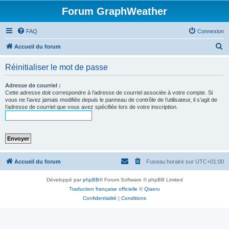
Forum GraphWeather
FAQ
Connexion
R
Accueil du forum
e
Réinitialiser le mot de passe
c
h
Adresse de courriel :
Cette adresse doit correspondre à l’adresse de courriel associée à votre compte. Si
e
vous ne l’avez jamais modifiée depuis le panneau de contrôle de l’utilisateur, il s’agit de
l’adresse de courriel que vous avez spécifiée lors de votre inscription.
r
c
h
e
r
Accueil du forum
Fuseau horaire sur
UTC+01:00
Développé par
phpBB
® Forum Software © phpBB Limited
Traduction française officielle
©
Qiaeru
Confidentialité
|
Conditions