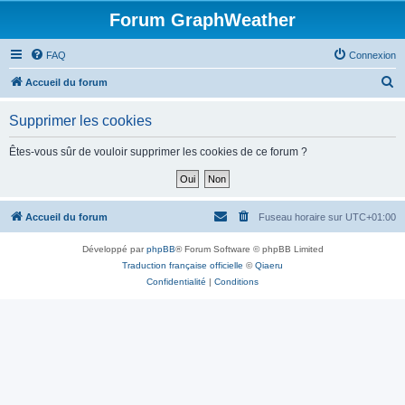
Forum GraphWeather
FAQ
Connexion
R
Accueil du forum
e
Supprimer les cookies
c
h
Êtes-vous sûr de vouloir supprimer les cookies de ce forum ?
e
r
c
Accueil du forum
Fuseau horaire sur
UTC+01:00
h
Développé par
phpBB
® Forum Software © phpBB Limited
e
Traduction française officielle
©
Qiaeru
r
Confidentialité
|
Conditions