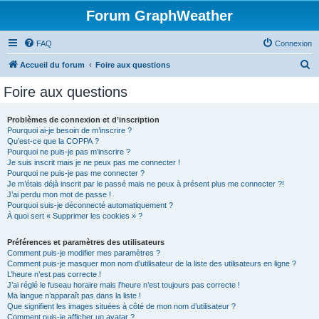
Forum GraphWeather
FAQ
Connexion
R
Accueil du forum
Foire aux questions
e
Foire aux questions
c
h
Problèmes de connexion et d’inscription
Pourquoi ai-je besoin de m’inscrire ?
e
Qu’est-ce que la COPPA ?
r
Pourquoi ne puis-je pas m’inscrire ?
Je suis inscrit mais je ne peux pas me connecter !
c
Pourquoi ne puis-je pas me connecter ?
Je m’étais déjà inscrit par le passé mais ne peux à présent plus me connecter ?!
h
J’ai perdu mon mot de passe !
e
Pourquoi suis-je déconnecté automatiquement ?
À quoi sert « Supprimer les cookies » ?
r
Préférences et paramètres des utilisateurs
Comment puis-je modifier mes paramètres ?
Comment puis-je masquer mon nom d’utilisateur de la liste des utilisateurs en ligne ?
L’heure n’est pas correcte !
J’ai réglé le fuseau horaire mais l’heure n’est toujours pas correcte !
Ma langue n’apparaît pas dans la liste !
Que signifient les images situées à côté de mon nom d’utilisateur ?
Comment puis-je afficher un avatar ?